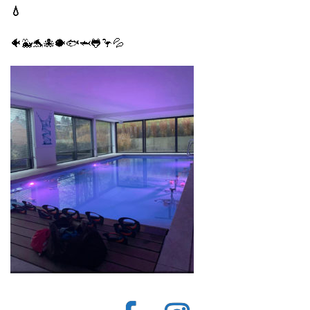
💧
🐠🐳🐬🐙🐡🐟🦈🐸🦩💦
Facebook
Instagram