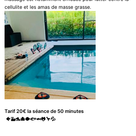
cellulite et les amas de masse grasse.
Tarif 20€ la séance de 50 minutes
🐠🐳🐬🐙🐡🐟🦈🐸🦩💦