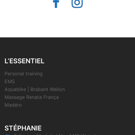
L’ESSENTIEL
Personal training
EMS
Aquabike | Brabant Wallon
Massage Renata França
Madéro
STÉPHANIE