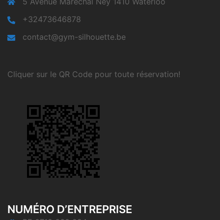
5 Avenue Maréchal Ney 1410 Waterloo
+32473646878
contact@gym-silhouette.be
Cliquer sur le QR Code pour toute réservation!
NUMÉRO D’ENTREPRISE